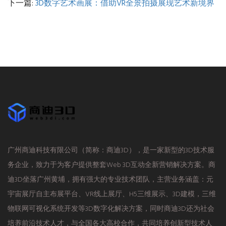
下一篇:
3D数字艺术画展：借助VR全景拍摄展现艺术新境界
广州商迪科技有限公司（简称：商迪3D），是一家新型的3D技术服
务企业，致力于为客户提供整套Web 3D互动全新营销解决方案。商
迪3D坐落广州黄埔，拥有强大的专业技术团队，主营业务涵盖：元
宇宙展厅自主布展平台、VR线上展厅、H5三维展示、3D建模，三维
物联网可视化系统开发等3D数字化解决方案，同时商迪3D还为社会
培养前沿技术人才，与全国各大高校合作，共同培养创新型技术人